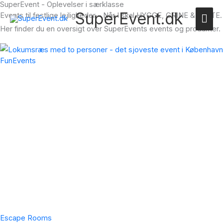
SuperEvent - Oplevelser i særklasse
SuperEvent.dk
Hov
Events til festlige lejligheder – Når I skal HYGGE, GRINE & FESTE.
Her finder du en oversigt over SuperEvents events og produkter.
FunEvents
Escape Rooms