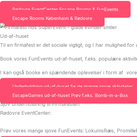
Rødovre EventCenter
Escape Rooms & FunEvents
Escape Rooms
København & Rødovre
Ud-af-huset
Til en firmafest er det sociale vigtigt, og I har mulighed fo
Book vores FunEvents ud-af-huset, f.eks. populære akti
I kan også booke en spændende oplevelser i form af vore
Underholdning ud-af-huset
Se de mange sjove aktiviteter
EscapeGames ud-af-huset
Prøv f.eks. Bomb-in-a-Box
Sjov underholdning til Firmafesten
Rødovre EventCenter:
Prøv vores mange sjove FunEvents: LokumsRæs, Promill