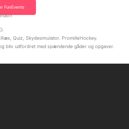
er FunEvents
D.
msRæs, Quiz, Skydesimulator. PromilleHockey.
 og bliv udfordret med spændende gåder og opgaver.