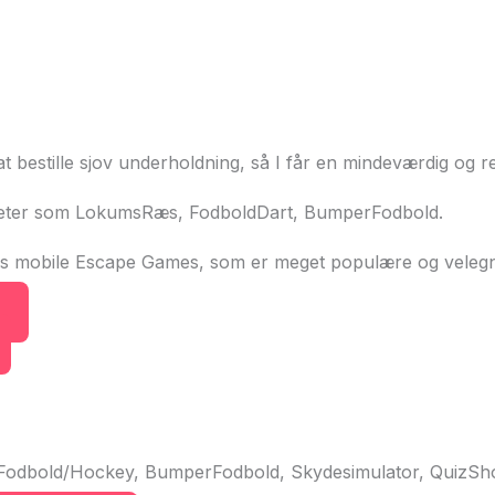
r at bestille sjov underholdning, så I får en mindeværdig og 
viteter som LokumsRæs, FodboldDart, BumperFodbold.
s mobile Escape Games, som er meget populære og velegnet
eFodbold/Hockey, BumperFodbold, Skydesimulator, QuizS