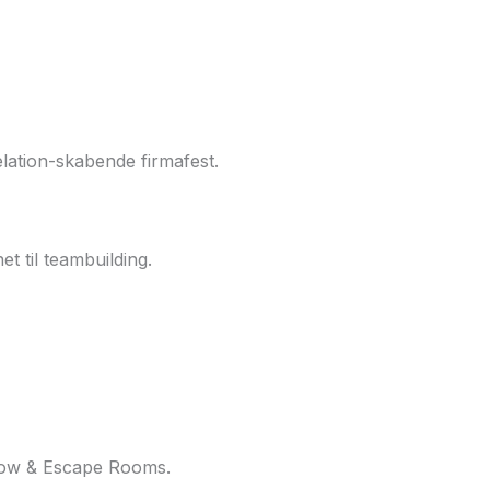
relation-skabende firmafest.
 til teambuilding.
how & Escape Rooms.