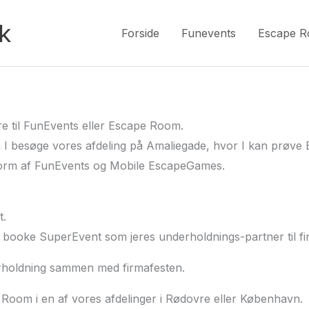
k
Forside
Funevents
Escape 
e til FunEvents eller Escape Room.
an I besøge vores afdeling på Amaliegade, hvor I kan prøv
 form af FunEvents og Mobile EscapeGames.
t.
t booke SuperEvent som jeres underholdnings-partner til fi
derholdning sammen med firmafesten.
 Room i en af vores afdelinger i Rødovre eller København.