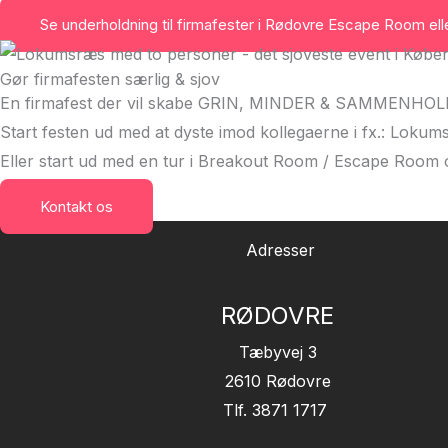
Se underholdning til firmafester i Rødovre
Escape Room ell
Gør firmafesten særlig & sjov
En firmafest der vil skabe GRIN, MINDER & SAMMENHOL
Start festen ud med at dyste imod kollegaerne i fx.: Loku
Eller start ud med en tur i Breakout Room / Escape Room
Kontakt os
Adresser
RØDOVRE
Tæbyvej 3
2610 Rødovre
Tlf. 3871 1717