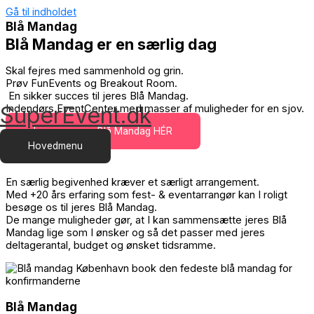
Gå til indholdet
Blå Mandag
Blå Mandag er en særlig dag
Skal fejres med sammenhold og grin.
Prøv FunEvents og Breakout Room.
En sikker succes til jeres Blå Mandag.
SuperEvent.dk
Indendørs EventCenter med masser af muligheder for en sjov.
Læs mere om Blå Mandag HÉR
Hovedmenu
Events
En særlig begivenhed kræver et særligt arrangement.
Med +20 års erfaring som fest- & eventarrangør kan I roligt
besøge os til jeres Blå Mandag.
De mange muligheder gør, at I kan sammensætte jeres Blå
Mandag lige som I ønsker og så det passer med jeres
deltagerantal, budget og ønsket tidsramme.
Blå Mandag